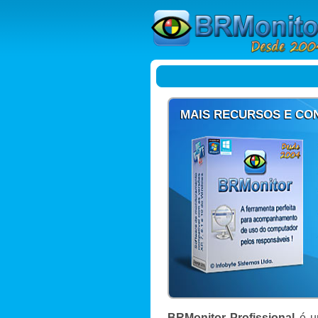
MAIS RECURSOS E CO
BRMonitor Profissional
é um