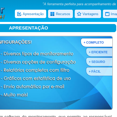
"A ferramenta perfeita para acompanhamento de
Apresentação
Recursos
Vantagens
Ima
APRESENTAÇÃO
NFIGURAÇÕES!
+ COMPLETO
+ EFICIENTE
+ SEGURO
+ FÁCIL
 software de monitoramento, que permite ao responsável